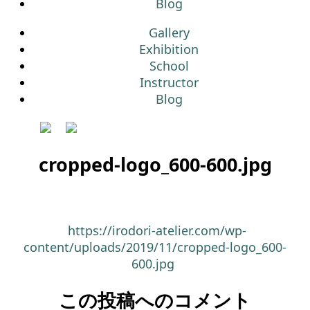
Blog
Gallery
Exhibition
School
Instructor
Blog
cropped-logo_600-600.jpg
https://irodori-atelier.com/wp-
content/uploads/2019/11/cropped-logo_600-
600.jpg
この投稿へのコメント