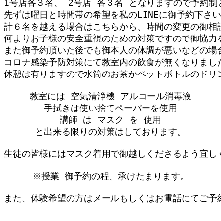
1号店各３名、 2号店 各３名 となりますので予約制と
先ずは曜日と時間帯の希望を私のLINEに御予約下さい
計６名を越える場合はこちらから、時間の変更の御相
何よりお子様の安全重視のための対策ですので御協力を宜
また御予約頂いた後でも御本人の体調が悪いなどの場合
コロナ感染予防対策にて教室内の飲食が無くなりました
休憩は有りますので水筒のお茶かペットボトルのドリ
教室には 空気清浄機 アルコール消毒液

手拭きは使い捨てペーパーを使用

講師 は マスク を 使用

と出来る限りの対策はしております。

生徒の皆様にはマスク着用で御越しくださるよう宜しく
※授業 御予約の程、承けたまります。

また、体験希望の方はメールもしくはお電話にてご予