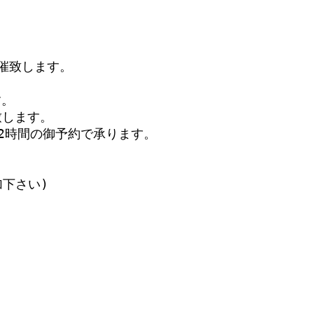
催致します。 

。

します。

2時間の御予約で承ります。

下さい)
