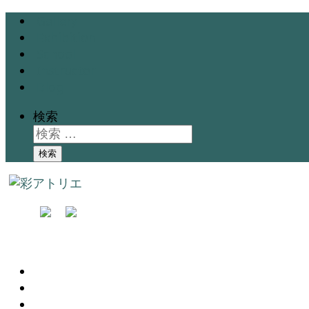
Gallery
Exhibition
School
Instructor
Blog
検索
検索