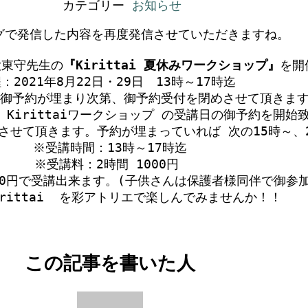
カテゴリー
お知らせ
グで発信した内容を再度発信させていただきますね。

 大東守先生の
『Kirittai 夏休みワークショップ』
を開
：2021年8月22日・29日　13時～17時迄  

。御予約が埋まり次第、御予約受付を閉めさせて頂きます
　Kirittaiワークショップ の受講日の御予約を開始致
付させて頂きます。予約が埋まっていれば 次の15時～、
※受講時間：13時～17時迄

※受講料：2時間 1000円 

00円で受講出来ます。(子供さんは保護者様同伴で御参加
irittai  を彩アトリエで楽しんでみませんか！！
この記事を書いた人