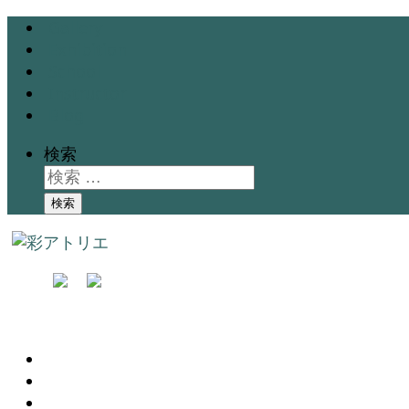
Gallery
Exhibition
School
Instructor
Blog
検索
検索