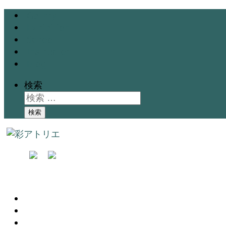
Gallery
Exhibition
School
Instructor
Blog
検索
検索